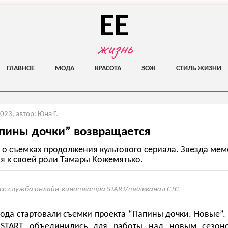
EE
жизнь
ГЛАВНОЕ
МОДА
КРАСОТА
ЗОЖ
СТИЛЬ ЖИЗНИ
2023
,
автор: Юна Г.
пины дочки” возвращается
 о съемках продолжения культового сериала. Звезда мем
ся к своей роли Тамары Кожемятько.
сс-служба онлайн-кинотеатра START/телеканал СТС
года стартовали съемки проекта “Папины дочки. Новые”.
 START объединились для работы над новым сезоно