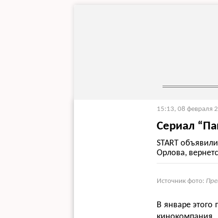
15:13, 08 февраля 
Сериал “Па
START объявили
Орлова, вернет
Источник фото:
Пре
В январе этого 
кинокомпания