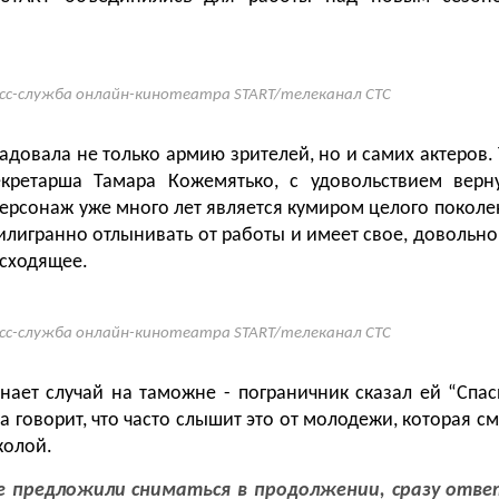
сс-служба онлайн-кинотеатра START/телеканал СТС
адовала не только армию зрителей, но и самих актеров.
екретарша Тамара Кожемятько, с удовольствием верн
персонаж уже много лет является кумиром целого поколен
филигранно отлынивать от работы и имеет свое, довольно
сходящее.
сс-служба онлайн-кинотеатра START/телеканал СТС
нает случай на таможне - пограничник сказал ей “Спа
на говорит, что часто слышит это от молодежи, которая 
колой.
е предложили сниматься в продолжении, сразу ответ