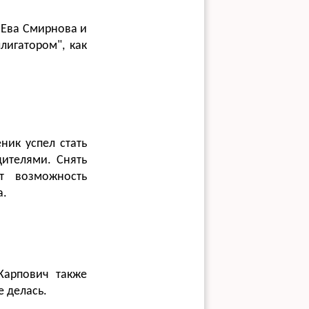
 Ева Смирнова и
лигатором", как
ник успел стать
дителями. Снять
т возможность
а.
Карпович также
е делась.