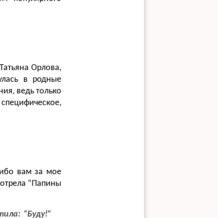
 Татьяна Орлова,
улась в родные
ия, ведь только
 специфическое,
сибо вам за мое
смотрела “Папины
ила: “Буду!”