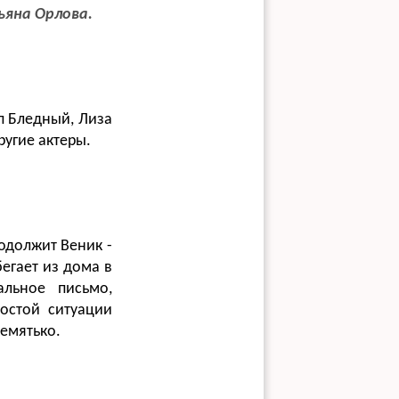
ьяна Орлова.
п Бледный, Лиза
ругие актеры.
родолжит Веник -
егает из дома в
льное письмо,
остой ситуации
жемятько.