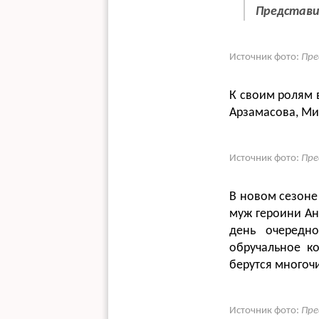
Представи
Источник фото:
Пре
К своим ролям 
Арзамасова, Ми
Источник фото:
Пре
В новом сезоне 
муж героини Ан
день очередн
обручальное к
берутся многоч
Источник фото:
Пре