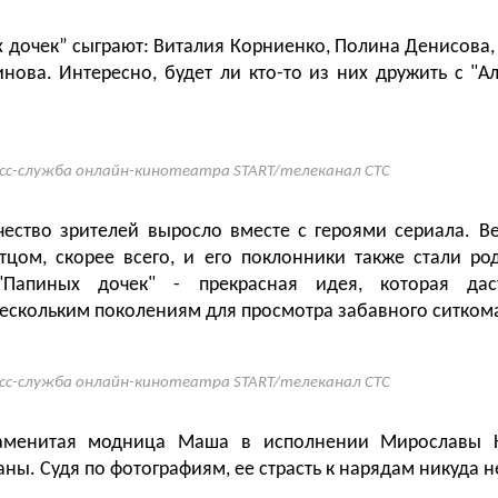
 дочек” сыграют: Виталия Корниенко, Полина Денисова,
нова. Интересно, будет ли кто-то из них дружить с "Ал
сс-служба онлайн-кинотеатра START/телеканал СТС
ество зрителей выросло вместе с героями сериала. Ве
цом, скорее всего, и его поклонники также стали ро
"Папиных дочек" - прекрасная идея, которая дас
ескольким поколениям для просмотра забавного ситком
сс-служба онлайн-кинотеатра START/телеканал СТС
наменитая модница Маша в исполнении Мирославы 
аны. Судя по фотографиям, ее страсть к нарядам никуда н