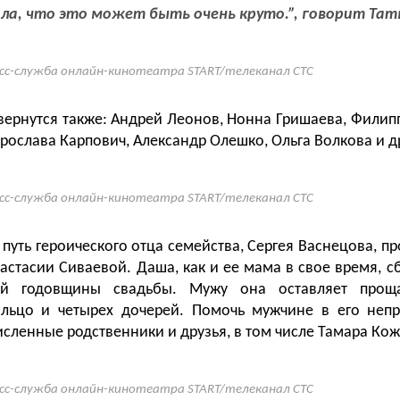
ла, что это может быть очень круто.”, говорит Тат
сс-служба онлайн-кинотеатра START/телеканал СТС
вернутся также: Андрей Леонов, Нонна Гришаева, Филип
рослава Карпович, Александр Олешко, Ольга Волкова и д
сс-служба онлайн-кинотеатра START/телеканал СТС
путь героического отца семейства, Сергея Васнецова, п
астасии Сиваевой. Даша, как и ее мама в свое время, сб
ой годовщины свадьбы. Мужу она оставляет проща
ольцо и четырех дочерей. Помочь мужчине в его непр
исленные родственники и друзья, в том числе Тамара Ко
сс-служба онлайн-кинотеатра START/телеканал СТС