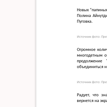
Новых “папиных
Полина Айнутди
Пуговка.
Источник фото:
Пре
Огромное колич
многодетным от
продолжение 
объединиться н
Источник фото:
Пре
Радует, что з
вернется на экр