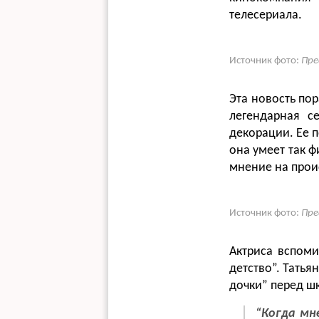
телесериала.
Источник фото:
Пре
Эта новость пор
легендарная с
декорации. Ее 
она умеет так 
мнение на прои
Источник фото:
Пре
Актриса вспоми
детство”. Татья
дочки” перед ш
“Когда мн