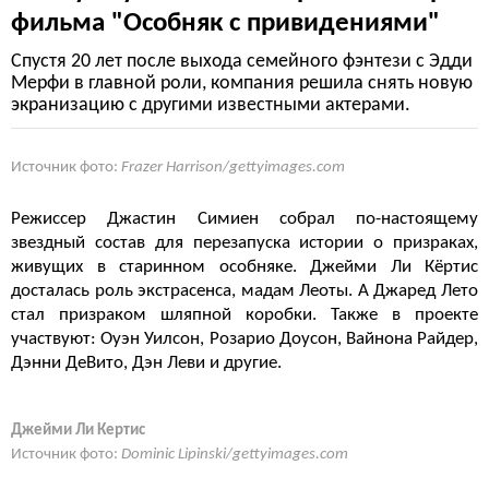
фильма "Особняк с привидениями"
Спустя 20 лет после выхода семейного фэнтези с Эдди
Мерфи в главной роли, компания решила снять новую
экранизацию с другими известными актерами.
Источник фото:
Frazer Harrison/gettyimages.com
Режиссер Джастин Симиен собрал по-настоящему
звездный состав для перезапуска истории о призраках,
живущих в старинном особняке. Джейми Ли Кёртис
досталась роль экстрасенса, мадам Леоты. А Джаред Лето
стал призраком шляпной коробки. Также в проекте
участвуют: Оуэн Уилсон, Розарио Доусон, Вайнона Райдер,
Дэнни ДеВито, Дэн Леви и другие.
Джейми Ли Кертис
Источник фото:
Dominic Lipinski/gettyimages.com