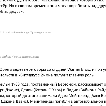
е точно будет второй), несколько эпизодов которого снял
сёр. Но в скором времени они могут поработать над др
«Битлджуса».
itrios Kambouris / gettyimages.com
n Gallup / gettyimages.com
ртега ведёт переговоры со студией Warner Bros., и при 
тельств в «Битлджусе 2» она получит главную роль.
ильм 1988 года, поставленный Бёртоном, рассказывает о
ри Джонс), Делии (Кэтрин О’Хара) и Лидии (Вайнона Райд
ом, который до этого занимали Адам Мейнтленд (Алек Бо
а (Джина Дэвис). Мейнтленды погибли в автомобильной к