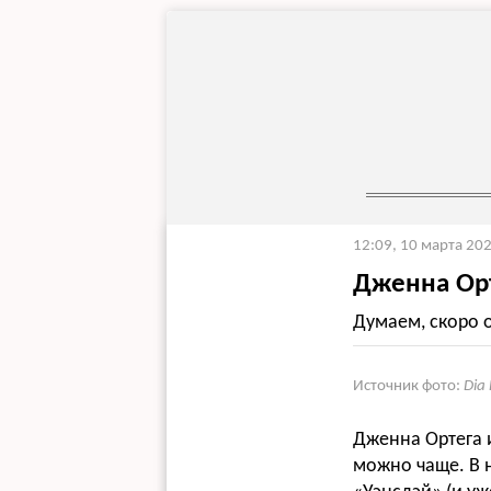
12:09, 10 марта 20
Дженна Орт
Думаем, скоро 
Источник фото:
Dia
Дженна Ортега 
можно чаще. В н