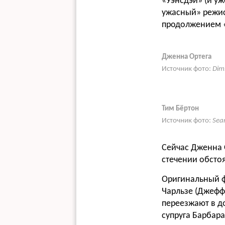
«Уэнсдэй» (и уж
ужасный» режис
продолжением 
Дженна Ортега
Источник фото:
Dim
Тим Бёртон
Источник фото:
Sea
Сейчас Дженна О
стечении обстоя
Оригинальный ф
Чарльзе (Джефф
переезжают в д
супруга Барбар