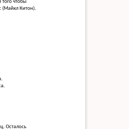
 того чтобы
 (Майкл Китон).
н.
а.
ц. Осталось