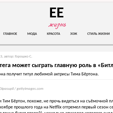
EE
жизнь
ГЛАВНОЕ
МОДА
КРАСОТА
ЗОЖ
СТИЛЬ ЖИЗНИ
23
,
автор: Горошко С.
ега может сыграть главную роль в «Бит
она получит титул любимой актрисы Тима Бёртона.
 Dipasupil / gettyimages.com
и Тим Бёртон, похоже, не прочь видеться на съёмочной п
оябре прошлого года на Netflix отгремел первый сезон с