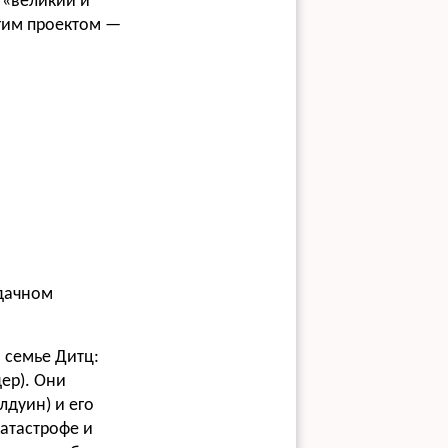
 «великий и
угим проектом —
удачном
 семье Дитц:
ер). Они
лдуин) и его
атастрофе и