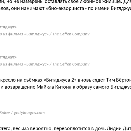
ми, но не намерены оставлять своё любимое жилище. Для
ёлов, они нанимают «био-экзорциста» по имени Битлджус
итлджус»
р из фильма «Битлджус» / The Geffen Company
итлджус»
р из фильма «Битлджус» / The Geffen Company
кресло на съёмках «Битлджуса 2» вновь сядет Тим Бёрто
 и возвращение Майкла Китона к образу самого Битлджус
 Spicer / gettyimages.com
тега, весьма вероятно, перевоплотится в дочь Лидии Дит