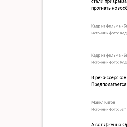
стали призрака
прогнать новос
Кадр из фильма «Б
Источник фото:
Кад
Кадр из фильма «Б
Источник фото:
Кад
В режиссёрское 
Предполагается
Майкл Китон
Источник фото:
Jeff
А вот Дженна Ор