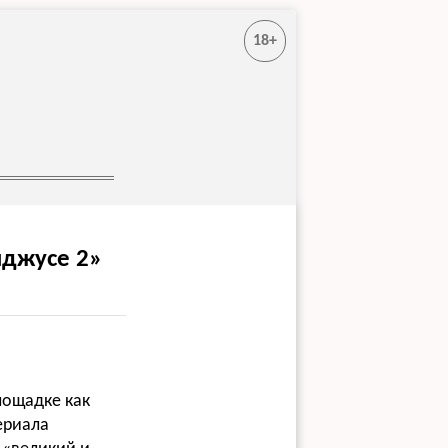
18+
лджусе 2»
лощадке как
ериала