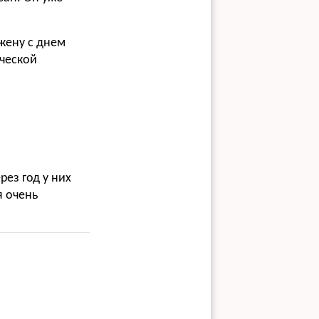
 жену с днем
ической
рез год у них
я очень