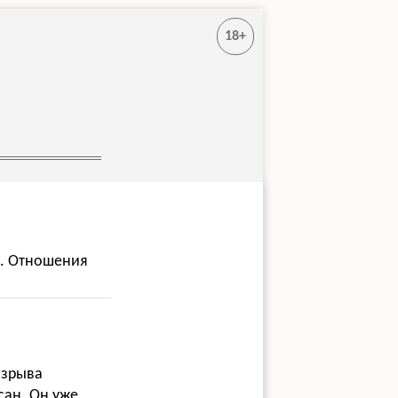
18+
ь. Отношения
азрыва
сан. Он уже