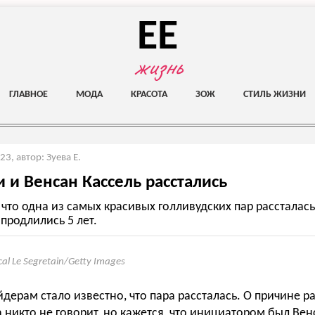
EE
жизнь
ГЛАВНОЕ
МОДА
КРАСОТА
ЗОЖ
СТИЛЬ ЖИЗНИ
023
,
автор: Зуева Е.
и и Венсан Кассель расстались
 что одна из самых красивых голливудских пар рассталас
продлились 5 лет.
cal Le Segretain/Getty Images
дерам стало известно, что пара рассталась. О причине р
никто не говорит, но кажется, что инициатором был Вен