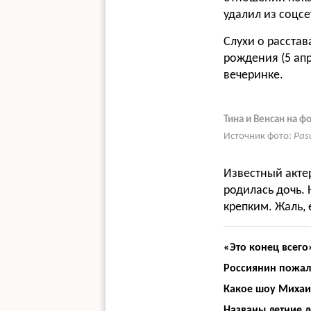
удалил из соцс
Слухи о расстав
рождения (5 апр
вечеринке.
Тина и Венсан на ф
Источник фото:
Pas
Известный актер
родилась дочь. 
крепким. Жаль, 
«Это конец всег
Россиянин пожало
Какое шоу Михаил
Названы летние 