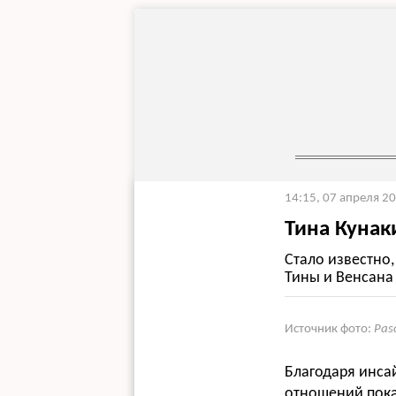
14:15, 07 апреля 2
Тина Кунак
Стало известно,
Тины и Венсана 
Источник фото:
Pas
Благодаря инсай
отношений пока 