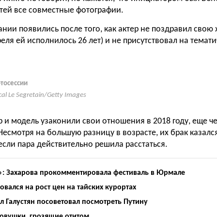
етей все совместные фотографии.
ании появились после того, как актер не поздравил свою
еля ей исполнилось 26 лет) и не присутствовал на темат
отосессии
cal Le Segretain/Getty Images
 и модель узаконили свои отношения в 2018 году, еще че
Несмотря на большую разницу в возрасте, их брак казалс
если пара действительно решила расстаться.
о»: Захарова прокомментировала фестиваль в Юрмале
вался на рост цен на тайских курортах
 Галустян посоветовал посмотреть Путину
ловушки, грозящие отитом