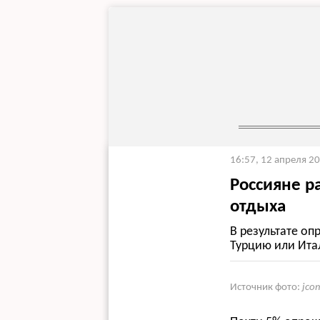
16:57, 12 апреля 2
Россияне р
отдыха
В результате оп
Турцию или Ита
Источник фото:
jco