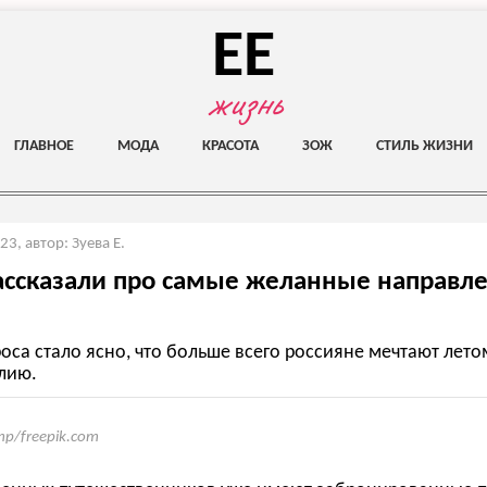
EE
жизнь
ГЛАВНОЕ
МОДА
КРАСОТА
ЗОЖ
СТИЛЬ ЖИЗНИ
023
,
автор: Зуева Е.
ассказали про самые желанные направл
роса стало ясно, что больше всего россияне мечтают лето
лию.
mp/freepik.com