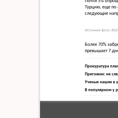
Почти 5% опрош
Турцию, еще по
следующие напр
Источник фото:
life
Более 70% забр
превышает 7 дн
Прокуратура пла
Пригожин: не сл
Ученые нашли в 
В популярном у 