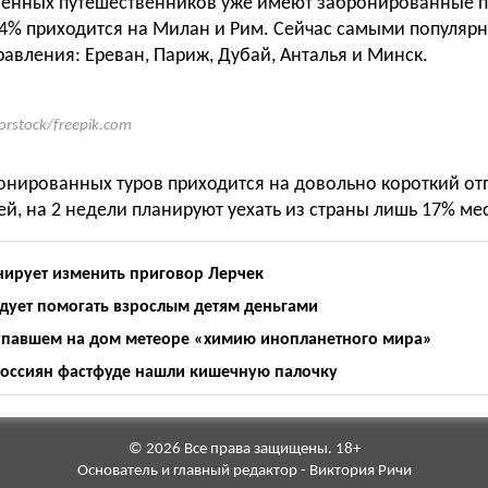
енных путешественников уже имеют забронированные п
 4% приходится на Милан и Рим. Сейчас самыми популя
авления: Ереван, Париж, Дубай, Анталья и Минск.
forstock/freepik.com
онированных туров приходится на довольно короткий отп
ей, на 2 недели планируют уехать из страны лишь 17% ме
нирует изменить приговор Лерчек
едует помогать взрослым детям деньгами
упавшем на дом метеоре «химию инопланетного мира»
россиян фастфуде нашли кишечную палочку
© 2026 Все права защищены. 18+
Основатель и главный редактор - Виктория Ричи