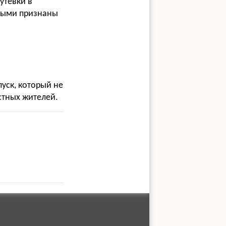
утевки в
рными признаны
уск, который не
стных жителей.