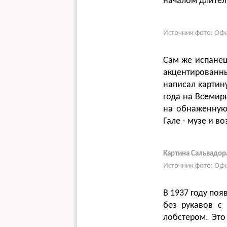
началом длител
Источник фото:
Офи
Сам же испанец
акцентированн
написал картину
года на Всемирн
на обнаженную 
Гале - музе и 
Картина Сальвадор
Источник фото:
Офи
В 1937 году поя
без рукавов с
лобстером. Это