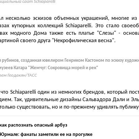
циальный сайт Schiaparelli
ал несколько эскизов объемных украшений, многие из
азах кутюрных коллекций Schiaparelli. Это стало свое
вах модного Дома также есть платье "Слезы" - основ
артиной своего друга "Некрофилическая весна".
и рубинов, созданная ювелиром Генриком Кастоном по эскизу худож
 музеев Катара "Жемчуг: Сокровища морей и рек"
ем Геодакян/ТАСС
 что
Schiaparelli один из немногих брендов, который по
дием. Так, удивительные дизайны Сальвадора Дали и Эл
олько существовать, но и по-прежнему удивлять публику
 как распознать опасный арбуз
 Юрмале: фанаты заметили ее на прогулке