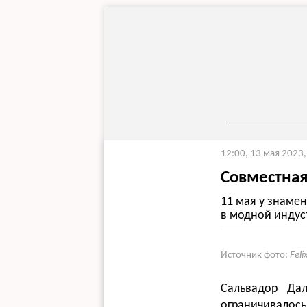
12:00, 13 мая 2023
Совместная
11 мая у знаме
в модной индус
Источник фото:
Fel
Сальвадор Да
ограничивалос