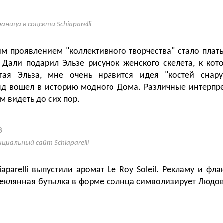
аница в соцсети Schiaparelli
м проявлением "коллективного творчества" стало платье
 Дали подарил Эльзе рисунок женского скелета, к ко
огая Эльза, мне очень нравится идея "костей снару
яд вошел в историю модного Дома. Различные интерпр
м видеть до сих пор.
8
циальный сайт Schiaparelli
iaparelli выпустили аромат Le Roy Soleil. Рекламу и фла
теклянная бутылка в форме солнца символизирует Людови