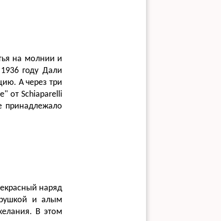
тья на молнии и
1936 году Дали
цию. А через три
 от Schiaparelli
ие принадлежало
прекрасный наряд
трушкой и алым
желания. В этом