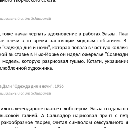
ьного творческого союза.
циальный сайт Schiaparelli
 тоже начал черпать вдохновение в работах Эльзы. Пла
ые плечи в то время настоящим модным событием. В 
 "Одежда дня и ночи", которая попала в частную коллек
ой выставке в Нью-Йорке он надел ожерелье "Созвездие"
модель, которую разрисовал тушью. Кстати, украшен
возлюбленной художника.
а Дали "Одежда дня и ночи", 1936
циальный сайт Schiaparelli
вилось легендарное платье с лобстером. Эльза создала 
 высокой талией. А Сальвадор нарисовал принт с пе
 ракообразное творец считал символом сексуального 