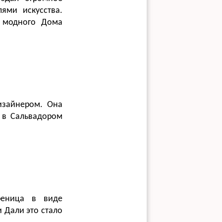
ями искусства.
 модного Дома
изайнером. Она
 в Сальвадором
реница в виде
и Дали это стало