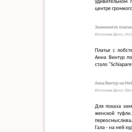
удивительном п
центре громког
Знаменитое платье н
Источник фото:
JAC
Платье с лобст
Анна Винтур по
стало "Schiapar
Анна Винтур на Met
Источник фото:
Dim
Для показа зим
женской туфли
переосмысливал
Гала - на ней х