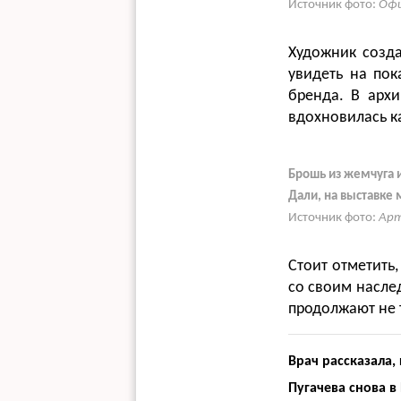
Источник фото:
Офи
Художник созд
увидеть на пок
бренда. В архи
вдохновилась к
Брошь из жемчуга 
Дали, на выставке
Источник фото:
Арт
Стоит отметить,
со своим насле
продолжают не т
Врач рассказала,
Пугачева снова в