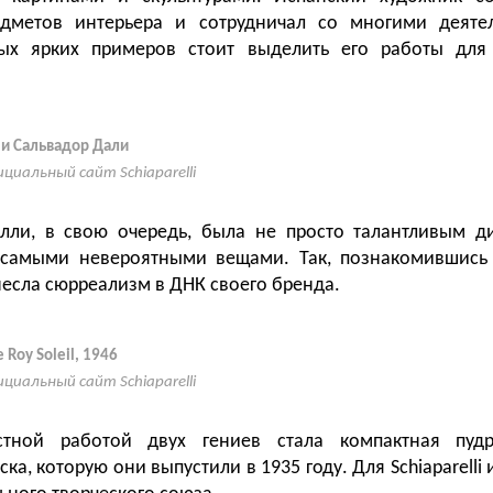
едметов интерьера и сотрудничал со многими деятел
ых ярких примеров стоит выделить его работы для
 и Сальвадор Дали
циальный сайт Schiaparelli
елли, в свою очередь, была не просто талантливым д
 самыми невероятными вещами. Так, познакомившись
несла сюрреализм в ДНК своего бренда.
 Roy Soleil, 1946
циальный сайт Schiaparelli
стной работой двух гениев стала компактная пуд
ка, которую они выпустили в 1935 году. Для Schiaparelli 