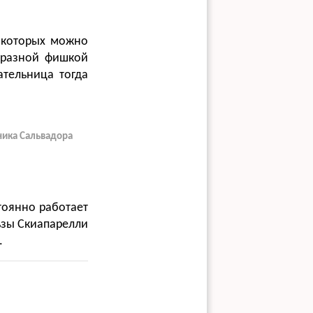
 которых можно
образной фишкой
ательница тогда
ника Сальвадора
стоянно работает
ьзы Скиапарелли
.