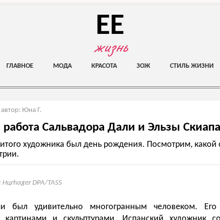
EE
жизнь
ГЛАВНОЕ
МОДА
КРАСОТА
ЗОЖ
СТИЛЬ ЖИЗНИ
,
автор: Юна Г.
 работа Сальвадора Дали и Эльзы Скиап
нитого художника был день рождения. Посмотрим, какой 
трии.
ix Hцrhager DPA/TASS
ли был удивительно многогранным человеком. Его 
ь картинами и скульптурами. Испанский художник с