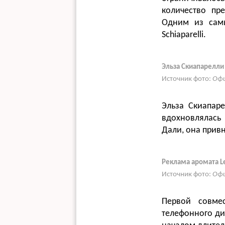
количество пр
Одним из сам
Schiaparelli.
Эльза Скиапарелли
Источник фото:
Офи
Эльза Скиапар
вдохновлялась
Дали, она прив
Реклама аромата Le
Источник фото:
Офи
Первой совме
телефонного дис