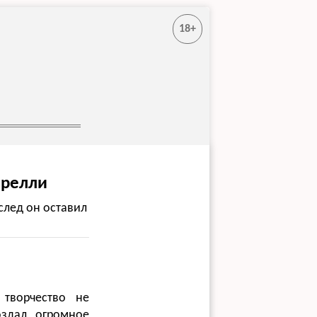
18+
арелли
след он оставил
творчество не
оздал огромное