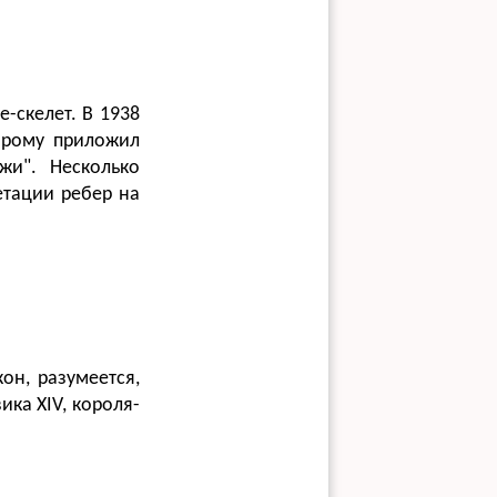
-скелет. В 1938
торому приложил
жи". Несколько
етации ребер на
кон, разумеется,
ка XIV, короля-