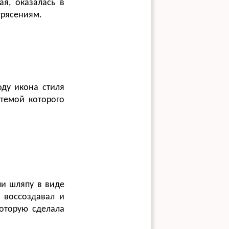
ая, оказалась в
трясениям.
оду икона стиля
 темой которого
ли шляпу в виде
 воссоздавал и
которую сделала