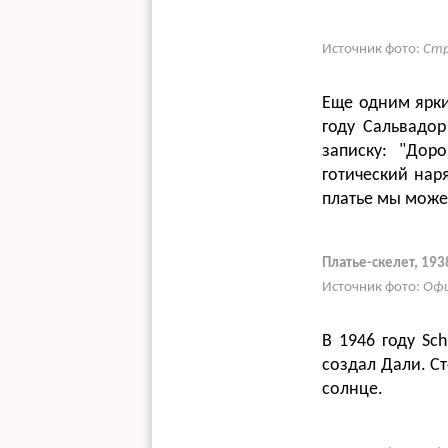
Источник фото:
Стр
Еще одним ярки
году Сальвадор
записку: "Дор
готический нар
платье мы може
Платье-скелет, 193
Источник фото:
Офи
В 1946 году Sch
создал Дали. С
солнце.