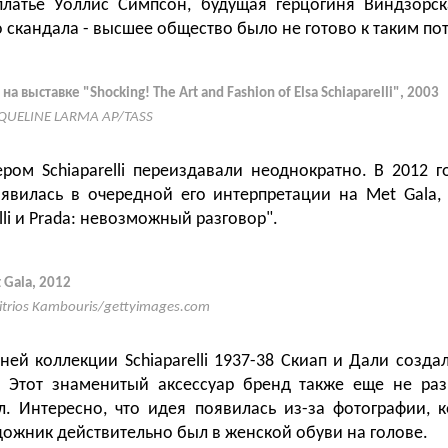
латье Уоллис Симпсон, будущая герцогиня Виндзорск
о скандала - высшее общество было не готово к таким по
а выставке "Shocking! The Art and Fashion of Elsa Schiaparelli", 2003
QUELINE LARMA AP/TASS
ером Schiaparelli переиздавали неоднократно. В 2012 г
явилась в очередной его интерпретации на Met Gala,
elli и Prada: невозможный разговор".
 Gala, 2012
itrios Kambouris/gettyimages.com
ней коллекции Schiaparelli 1937-38 Скиап и Дали созда
. Этот знаменитый аксессуар бренд также еще не раз
. Интересно, что идея появилась из-за фотографии, 
удожник действительно был в женской обуви на голове.